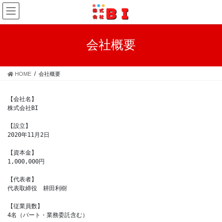
コ
ナ
ン
ビ
テ
ゲ
ン
ー
会社概要
ツ
シ
へ
ョ
ス
ン
HOME
会社概要
キ
に
ッ
移
プ
動
【会社名】

株式会社BI

【設立】

2020年11月2日

【資本金】

1,000,000円

【代表者】

代表取締役　耕田利樹

【従業員数】

4名（パート・業務委託含む）
