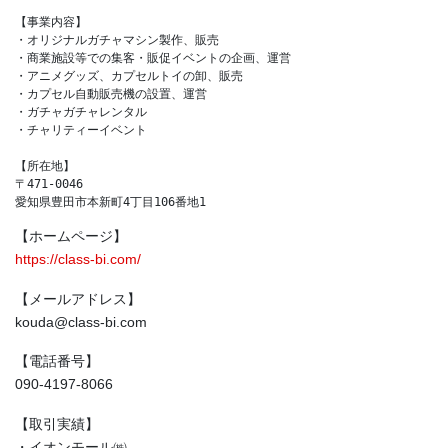
【事業内容】

・オリジナルガチャマシン製作、販売

・商業施設等での集客・販促イベントの企画、運営

・アニメグッズ、カプセルトイの卸、販売

・カプセル自動販売機の設置、運営

・ガチャガチャレンタル

・チャリティーイベント

【所在地】

〒471-0046

愛知県豊田市本新町4丁目106番地1
【ホームページ】
https://class-bi.com/
【メールアドレス】
kouda@class-bi.com
【電話番号】
090-4197-8066
【取引実績】
・イオンモール㈱