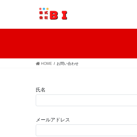
コ
ナ
ン
ビ
テ
ゲ
ン
ー
ツ
シ
へ
ョ
ス
ン
キ
に
ッ
移
HOME
お問い合わせ
プ
動
氏名
メールアドレス