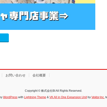
お問い合わせ
会社概要
Copyright © 株式会社BI All Rights Reserved.
by
WordPress
with
Lightning Theme
&
VK All in One Expansion Unit
by
Vektor,Inc.
t