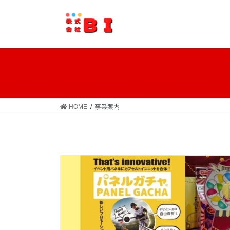
コ
ナ
ン
ビ
テ
ゲ
ン
ー
ツ
シ
へ
ョ
ス
ン
キ
に
ッ
移
HOME
事業案内
プ
動